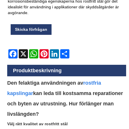
korrosionsbeständiga egenskaperna hos rostfritt stål gör det
idealiskt för användning i applikationer där skyddsåtgärder är
avgörande.
Skicka förfrågan
Facebook
X
WhatsApp
Pinterest
LinkedIn
Share
Produktbeskrivning
Den felaktiga användningen av
rostfria
kapslingar
kan leda till kostsamma reparationer
och byten av utrustning. Hur förlänger man
livslängden?
Välj rätt kvalitet av rostfritt stål