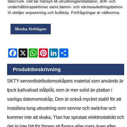
datorrum. Det tar hänsyn till utrustningsinstallation, drift- och
underhållsinspektioner samt damm- och värmeavledningsbehov.
Vi stödjer anpassning och bulkköp. Förfrågningar är välkomna.
Skicka förfrågan
Facebook
X
WhatsApp
Pinterest
LinkedIn
Share
Produktbeskrivning
SKTY-serverdistributionsskåpets material som används är
tjock kallvalsad stålplåt, som är mer solid än plattan i
vanliga datorrumsskåp. Den är också mycket stabil för att
installera tung utrustning som servrar och switchar och
kommer inte att skaka. Ytan har sprutats elektrostatiskt och
det är inte lätt för färgen att flagna eller rosta även efter