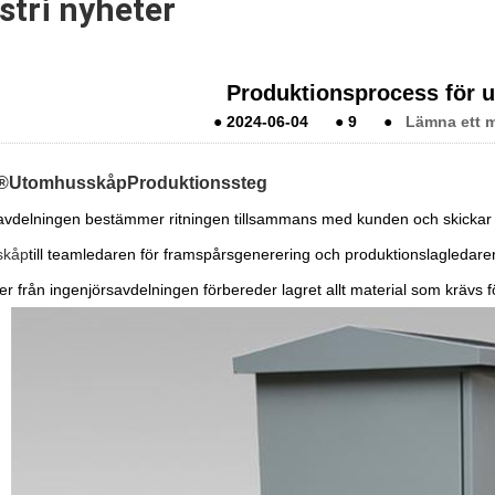
stri nyheter
Produktionsprocess för
●
2024-06-04
●
9
●
Lämna ett m
®
Utomhusskåp
Produktionssteg
avdelningen bestämmer ritningen tillsammans med kunden och skickar d
skåp
till teamledaren för framspårsgenerering och produktionslagledaren 
r från ingenjörsavdelningen förbereder lagret allt material som krävs fö