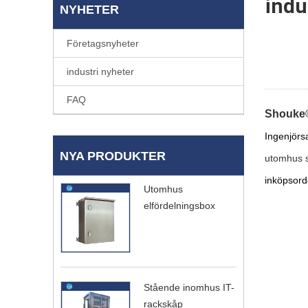
indu
NYHETER
Företagsnyheter
industri nyheter
FAQ
Shouke
Ingenjörs
NYA PRODUKTER
utomhus 
inköpsorde
Utomhus
elfördelningsbox
Stående inomhus IT-
rackskåp