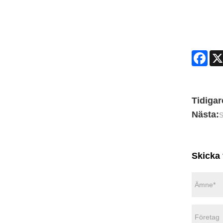
Face
Tidigar
Nästa:
S
Skicka 