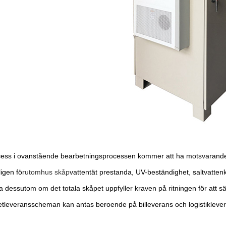
cess i ovanstående bearbetningsprocessen kommer att ha motsvarande kv
igen för
utomhus skåp
vattentät prestanda, UV-beständighet, saltvattenk
a dessutom om det totala skåpet uppfyller kraven på ritningen för att sä
etleveransscheman kan antas beroende på billeverans och logistiklever