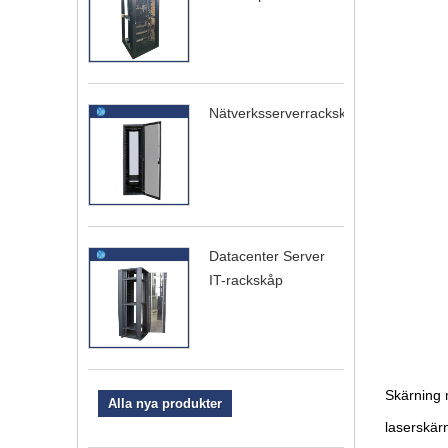
Nätverksserverrackskåp
Datacenter Server
IT-rackskåp
Skärning m
Alla nya produkter
laserskär