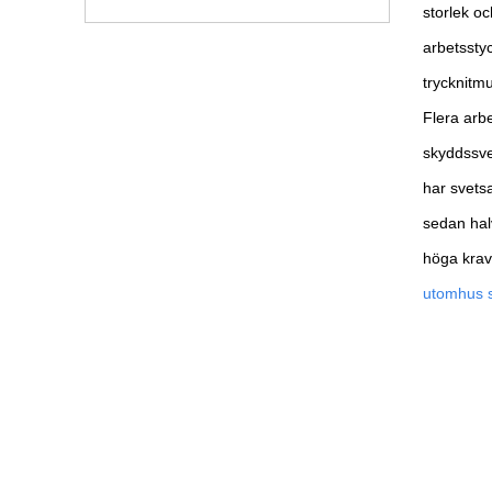
storlek oc
arbetsstyc
trycknitmu
Flera arb
skyddssve
har svets
sedan halv
höga krav 
utomhus 