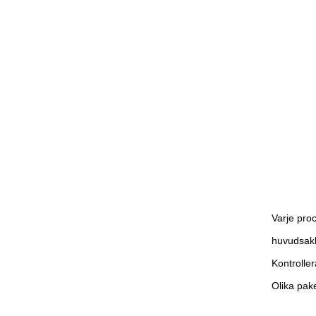
Varje pro
huvudsakl
Kontroller
Olika pak