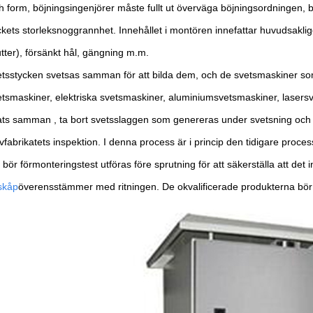
h form, böjningsingenjörer måste fullt ut överväga böjningsordningen, bö
kets storleksnoggrannhet. Innehållet i montören innefattar huvudsakligen
tter), försänkt hål, gängning m.m.
etsstycken svetsas samman för att bilda dem, och de svetsmaskiner s
tsmaskiner, elektriska svetsmaskiner, aluminiumsvetsmaskiner, lasersvet
ats samman , ta bort svetsslaggen som genereras under svetsning och 
fabrikatets inspektion. I denna process är i princip den tidigare proce
bör förmonteringstest utföras före sprutning för att säkerställa att det
skåp
överensstämmer med ritningen. De okvalificerade produkterna bör fy