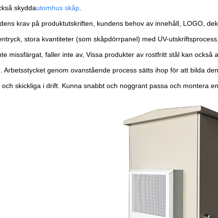
ckså skydda
utomhus skåp
.
dens krav på produktutskriften, kundens behov av innehåll, LOGO, dekor
ntryck, stora kvantiteter (som skåpdörrpanel) med UV-utskriftsproces
inte missfärgat, faller inte av, Vissa produkter av rostfritt stål kan ock
. Arbetsstycket genom ovanstående process sätts ihop för att bilda de
a och skickliga i drift. Kunna snabbt och noggrant passa och montera e