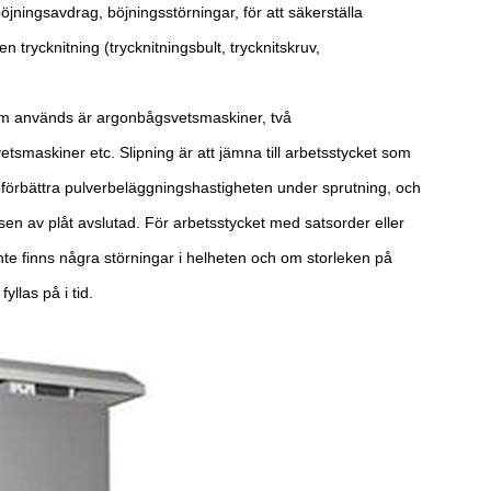
jningsavdrag, böjningsstörningar, för att säkerställa
 trycknitning (trycknitningsbult, trycknitskruv,
om används är argonbågsvetsmaskiner, två
smaskiner etc. Slipning är att jämna till arbetsstycket som
förbättra pulverbeläggningshastigheten under sprutning, och
ssen av plåt avslutad. För arbetsstycket med satsorder eller
 inte finns några störningar i helheten och om storleken på
llas på i tid.