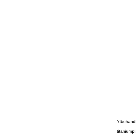
Ytbehandli
titaniumpl