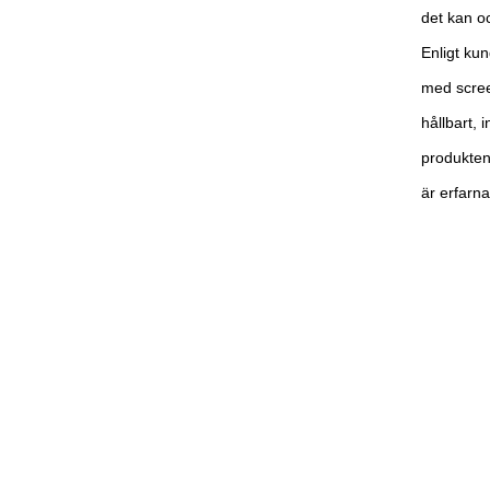
det kan o
Enligt kun
med scree
hållbart, 
produkten
är erfarn