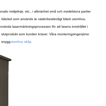
ativ midjelinje, etc., i allmänhet små och medelstora partier
s, bläcket som används är väderbeständigt bläck utomhus,
så använda lasermärkningsprocessen för att lasera innehållet i
n slutprodukt som kunden kräver. Våra monteringsingenjörer
n snygg
utomhus skåp
.