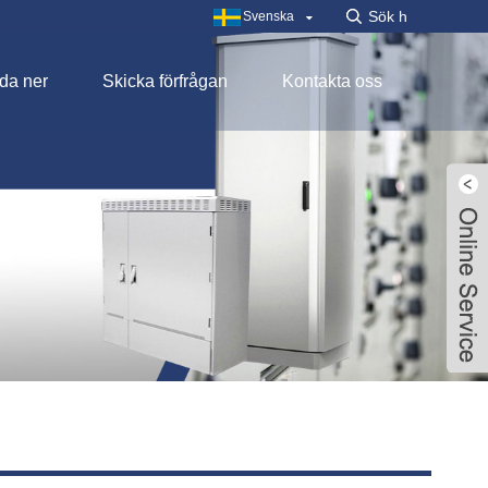
Svenska
da ner
Skicka förfrågan
Kontakta oss