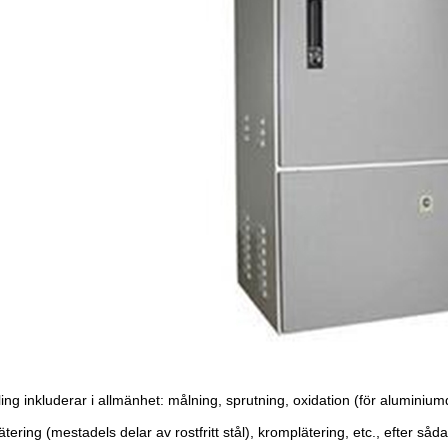
ng inkluderar i allmänhet: målning, sprutning, oxidation (för aluminium
ätering (mestadels delar av rostfritt stål), kromplätering, etc., efter s