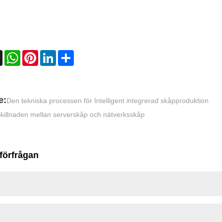
book
X
WhatsApp
Pinterest
LinkedIn
Share
e:
Den tekniska processen för Intelligent integrerad skåpproduktion
killnaden mellan serverskåp och nätverksskåp
förfrågan